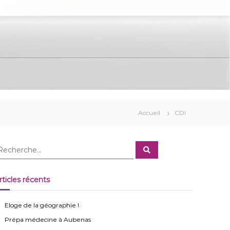
Accueil
CDI
R
e
c
h
e
rticles récents
r
c
h
e
Eloge de la géographie !
r
Prépa médecine à Aubenas