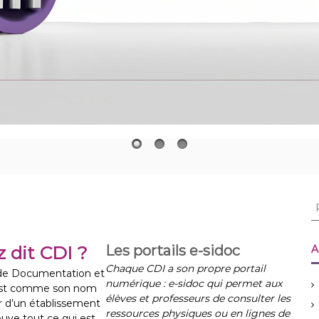
R
e
c
h
 dit CDI ?
Les portails e-sidoc
A
e
Chaque CDI a son propre portail
 de Documentation et
r
numérique : e-sidoc qui permet aux
 est comme son nom
c
élèves et professeurs de consulter les
ur d’un établissement
h
ressources physiques ou en lignes de
ouve tout ce qui est