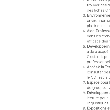
Ressources po
trouver des 
des fiches ON
Environnemen
environnement 
plaisir ou se
Aide Professi
dans les reche
efficace des 
Développeme
aide à acquér
C’est indispe
professionnel
Accès à la Te
consulter des
le CDI est là 
Espace pour 
de groupe, a
Développeme
lecture pour 
linguistiques.
Expositions 