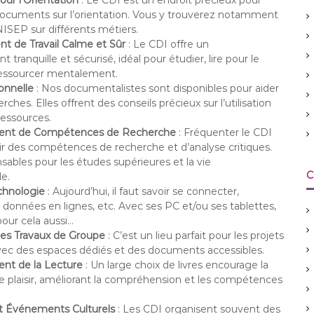
ur l’Orientation
: Le CDI est un endroit précieux pour
documents sur l’orientation. Vous y trouverez notamment
ISEP sur différents métiers.
t de Travail Calme et Sûr
: Le CDI offre un
tranquille et sécurisé, idéal pour étudier, lire pour le
 ressourcer mentalement.
onnelle
: Nos documentalistes sont disponibles pour aider
rches. Elles offrent des conseils précieux sur l’utilisation
ressources.
nt de Compétences de Recherche
: Fréquenter le CDI
ir des compétences de recherche et d’analyse critiques.
nsables pour les études supérieures et la vie
C
le.
chnologie
: Aujourd’hui, il faut savoir se connecter,
 données en lignes, etc. Avec ses PC et/ou ses tablettes,
pour cela aussi…
les Travaux de Groupe
: C’est un lieu parfait pour les projets
vec des espaces dédiés et des documents accessibles.
nt de la Lecture
: Un large choix de livres encourage la
le plaisir, améliorant la compréhension et les compétences
et Événements Culturels
: Les CDI organisent souvent des