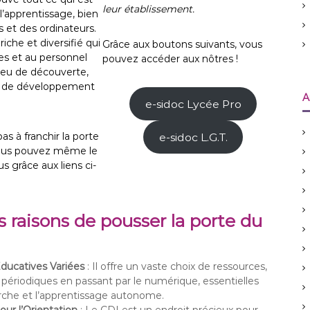
e
leur établissement.
l’apprentissage, bien
r
s et des ordinateurs.
:
riche et diversifié qui
Grâce aux boutons suivants, vous
es et au personnel
pouvez accéder aux nôtres !
ieu de découverte,
t de développement
A
e-sidoc Lycée Pro
as à franchir la porte
e-sidoc L.G.T.
Vous pouvez même le
s grâce aux liens ci-
 raisons de pousser la porte du
ducatives Variées
: Il offre un vaste choix de ressources,
x périodiques en passant par le numérique, essentielles
rche et l’apprentissage autonome.