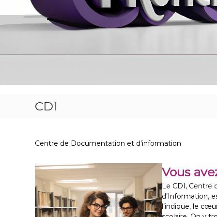
e
s
F
r
o
m
e
n
t
CDI
Centre de Documentation et d’information
Vous avez
Le CDI, Centre
d’Information,
l’indique, le cœ
scolaire. On y tr