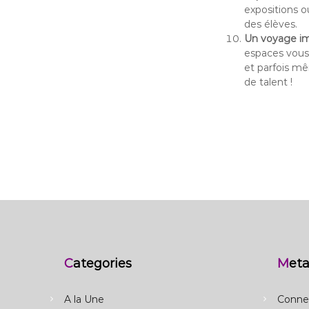
expositions o
des élèves.
Un voyage i
espaces vous
et parfois mê
de talent !
Categories
Met
A la Une
Conne