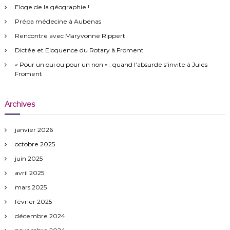
r
e
Eloge de la géographie !
r
c
Prépa médecine à Aubenas
h
e
Rencontre avec Maryvonne Rippert
r
Dictée et Eloquence du Rotary à Froment
:
« Pour un oui ou pour un non » : quand l’absurde s’invite à Jules
Froment
Archives
janvier 2026
octobre 2025
juin 2025
avril 2025
mars 2025
février 2025
décembre 2024