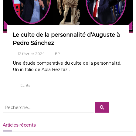
m
e
n
t
Le culte de la personnalité d’Auguste à
Pedro Sánchez
12 février 2024
EP
Une étude comparative du culte de la personnalité.
Un in folio de Abla Bezzazi,
Ecrits
R
R
e
e
c
c
h
e
h
Articles récents
r
e
c
h