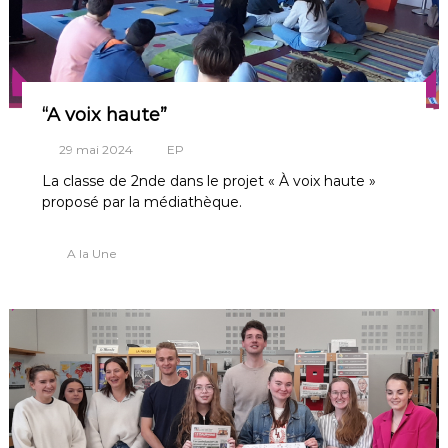
m
e
n
t
“A voix haute”
29 mai 2024
EP
La classe de 2nde dans le projet « À voix haute »
proposé par la médiathèque.
A la Une