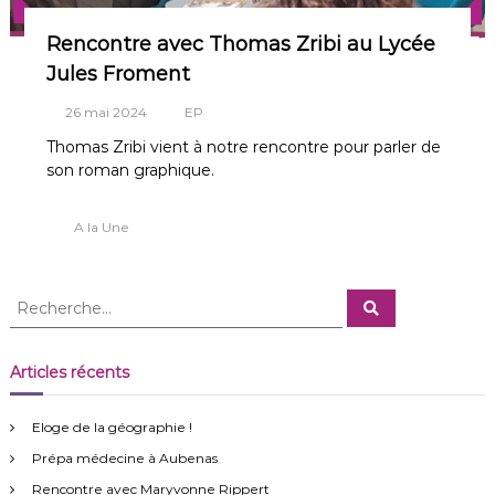
Rencontre avec Thomas Zribi au Lycée
Jules Froment
26 mai 2024
EP
Thomas Zribi vient à notre rencontre pour parler de
son roman graphique.
A la Une
R
R
e
e
c
c
h
e
h
Articles récents
r
e
c
h
r
e
Eloge de la géographie !
r
c
Prépa médecine à Aubenas
h
e
Rencontre avec Maryvonne Rippert