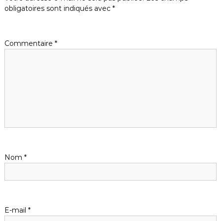
g
obligatoires sont indiqués avec
*
a
Commentaire
*
t
i
o
n
d
Nom
*
e
l
’
E-mail
*