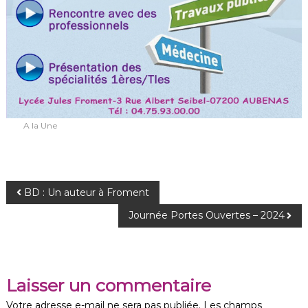
A la Une
N
BD : Un auteur à Froment
Journée Portes Ouvertes – 2024
a
v
Laisser un commentaire
i
Votre adresse e-mail ne sera pas publiée.
Les champs