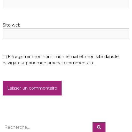
a
r
Site web
t
i
c
Enregistrer mon nom, mon e-mail et mon site dans le
navigateur pour mon prochain commentaire.
l
e
R
R
e
e