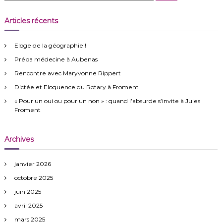
c
c
h
e
h
Articles récents
r
e
c
h
r
e
Eloge de la géographie !
r
c
Prépa médecine à Aubenas
h
e
Rencontre avec Maryvonne Rippert
r
Dictée et Eloquence du Rotary à Froment
:
« Pour un oui ou pour un non » : quand l’absurde s’invite à Jules
Froment
Archives
janvier 2026
octobre 2025
juin 2025
avril 2025
mars 2025