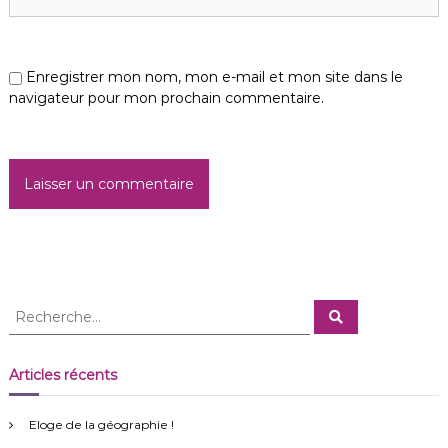
i
c
Enregistrer mon nom, mon e-mail et mon site dans le
navigateur pour mon prochain commentaire.
l
e
R
R
e
e
c
c
h
e
h
Articles récents
r
e
c
h
r
e
Eloge de la géographie !
r
c