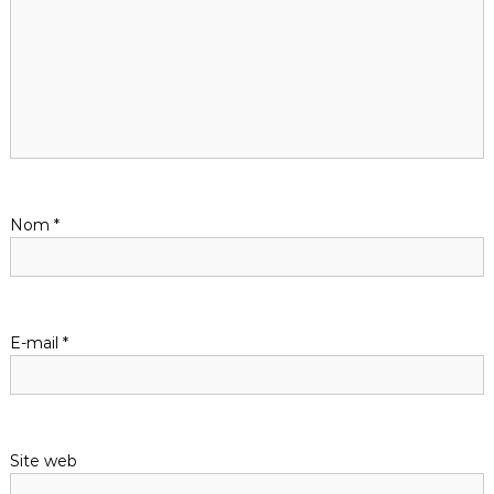
i
o
n
d
Nom
*
e
l
’
E-mail
*
a
r
Site web
t