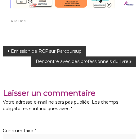
A la Une
N
Emission de RCF sur Parcoursup
Rencontre avec des professionnels du livre
a
v
Laisser un commentaire
i
Votre adresse e-mail ne sera pas publiée.
Les champs
g
obligatoires sont indiqués avec
*
a
Commentaire
*
t