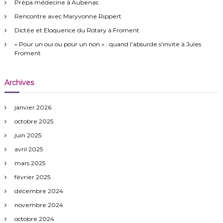
Prépa médecine à Aubenas
h
e
Rencontre avec Maryvonne Rippert
r
Dictée et Eloquence du Rotary à Froment
:
« Pour un oui ou pour un non » : quand l’absurde s’invite à Jules
Froment
Archives
janvier 2026
octobre 2025
juin 2025
avril 2025
mars 2025
février 2025
décembre 2024
novembre 2024
octobre 2024