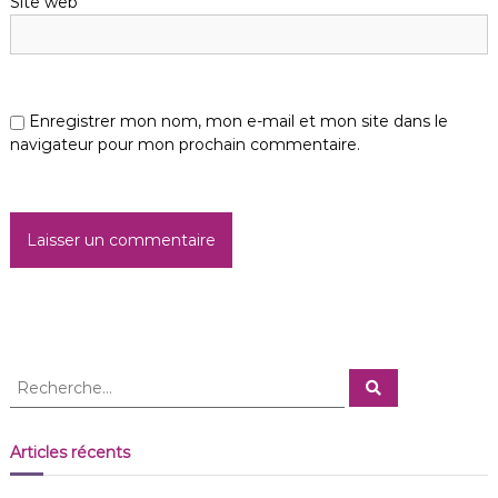
Site web
Enregistrer mon nom, mon e-mail et mon site dans le
navigateur pour mon prochain commentaire.
R
R
e
e
c
c
h
e
h
Articles récents
r
e
c
h
r