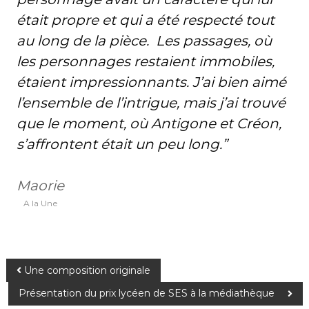
était propre et qui a été respecté tout
au long de la pièce. Les passages, où
les personnages restaient immobiles,
étaient impressionnants. J’ai bien aimé
l’ensemble de l’intrigue, mais j’ai trouvé
que le moment, où Antigone et Créon,
s’affrontent était un peu long.”
Maorie
A la Une
N
Une composition originale
Présentation du prix lycéen de SES à la médiathèque
a