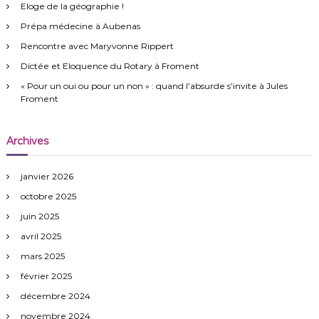
e
Eloge de la géographie !
r
c
Prépa médecine à Aubenas
h
e
Rencontre avec Maryvonne Rippert
r
Dictée et Eloquence du Rotary à Froment
:
« Pour un oui ou pour un non » : quand l’absurde s’invite à Jules
Froment
Archives
janvier 2026
octobre 2025
juin 2025
avril 2025
mars 2025
février 2025
décembre 2024
novembre 2024