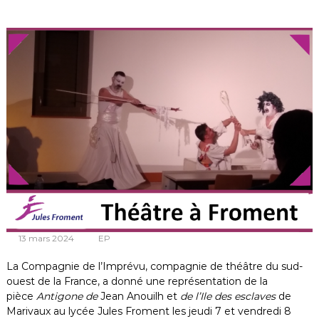
m
e
n
t
13 mars 2024
EP
La Compagnie de l’Imprévu, compagnie de théâtre du sud-
ouest de la France, a donné une représentation de la
pièce
Antigone de
Jean Anouilh et
de l’Ile des esclaves
de
Marivaux au lycée Jules Froment les jeudi 7 et vendredi 8