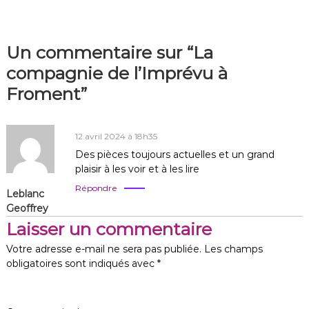
v
Un commentaire sur “La
i
compagnie de l’Imprévu à
g
Froment”
a
12 avril 2024 à 18h35
t
Des pièces toujours actuelles et un grand
plaisir à les voir et à les lire
i
Répondre
Leblanc
o
Geoffrey
Laisser un commentaire
n
Votre adresse e-mail ne sera pas publiée.
Les champs
obligatoires sont indiqués avec
*
d
e